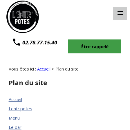
Panneau de gestion des cookies
menu
02.78.77.15.40
Être rappelé
Vous êtes ici :
Accueil
> Plan du site
Plan du site
Accueil
Lentr'potes
Menu
Le bar