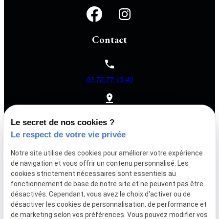
Contact
02.78.77.15.40
64 Rue du Bocage
44150 ANCENIS SAINT GEREON
Le secret de nos cookies ?
Le respect de votre vie privée
Mardi - Mercredi : 12h00 - 14h00
Notre site utilise des cookies pour améliorer votre expérience
Jeudi : 12h00 - 00h00
de navigation et vous offrir un contenu personnalisé. Les
Vendredi - Samedi : 12h00 - 02h00
cookies strictement nécessaires sont essentiels au
fonctionnement de base de notre site et ne peuvent pas être
désactivés. Cependant, vous avez le choix d'activer ou de
désactiver les cookies de personnalisation, de performance et
Siret :
81067253500038
de marketing selon vos préférences. Vous pouvez modifier vos
Mentions légales